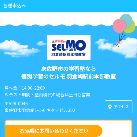
各種申込み
泉佐野市の学習塾なら
個別学習のセルモ 羽倉崎駅前本部教室
月〜金：14:00-22:00
※テスト期間・塾内模試の場合は土日も営業
〒598-0046
アクセス
泉佐野市羽倉崎1-1-6 キタデビル302
お気軽にお問い合わせください