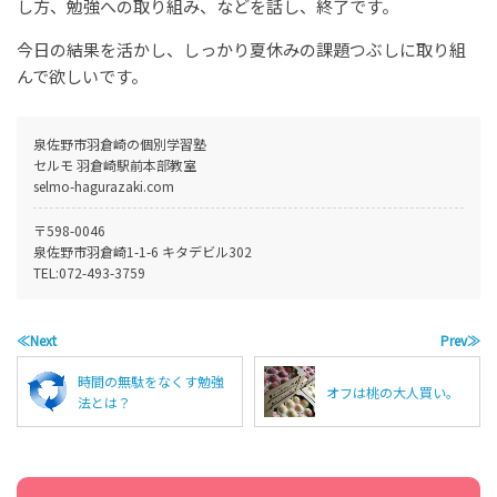
し方、勉強への取り組み、などを話し、終了です。
今日の結果を活かし、しっかり夏休みの課題つぶしに取り組
んで欲しいです。
泉佐野市羽倉崎の個別学習塾
セルモ 羽倉崎駅前本部教室
selmo-hagurazaki.com
〒598-0046
泉佐野市羽倉崎1-1-6 キタデビル302
TEL:
072-493-3759
≪Next
Prev≫
時間の無駄をなくす勉強
オフは桃の大人買い。
法とは？