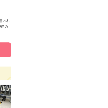
に言われ
験時の