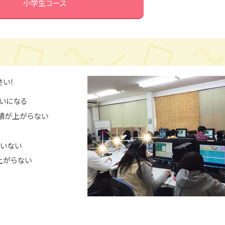
小学生コース
さい！
いになる
績が上がらない
ていない
上がらない