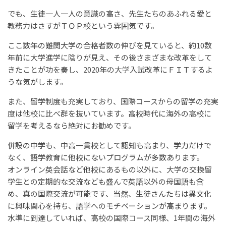
でも、生徒一人一人の意識の高さ、先生たちのあふれる愛と
教務力はさすがＴＯＰ校という雰囲気です。
ここ数年の難関大学の合格者数の伸びを見ていると、約10数
年前に大学進学に陰りが見え、その後さまざまな改革をして
きたことが功を奏し、2020年の大学入試改革にＦＩＴするよ
うな気がします。
また、留学制度も充実しており、国際コースからの留学の充実
度は他校に比べ群を抜いています。高校時代に海外の高校に
留学を考えるなら絶対にお勧めです。
併設の中学も、中高一貫校として認知も高まり、学力だけで
なく、語学教育に他校にないプログラムが多数あります。
オンライン英会話など他校にあるもの以外に、大学の交換留
学生との定期的な交流なども盛んで英語以外の母国語も含
め、真の国際交流が可能です、当然、生徒さんたちは異文化
に興味関心を持ち、語学へのモチベーションが高まります。
水準に到達していれば、高校の国際コース同様、1年間の海外