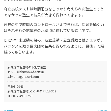
府立高校テストは時間配分をしっかり考えられた塾生とそう
でなかった塾生で結果が大きく変わってきます。
経験の中で時間のコントロールさえできれば、問題を解く力
はそれぞれの志望校の水準点に達している感じです。
間に学年末試験を挟み、私立受験・公立受験と続きますが、
バランスを取り最大限の結果を得られるように、最後まで頑
張ってもらいます。
泉佐野市羽倉崎の個別学習塾
セルモ 羽倉崎駅前本部教室
selmo-hagurazaki.com
〒598-0046
泉佐野市羽倉崎1-1-6 キタデビル302
TEL:
072-493-3759
≪Next
Prev≫