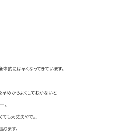
全体的には早くなってきています。
を早めからよくしておかないと
ー。
くても大丈夫やで。」
張ります。