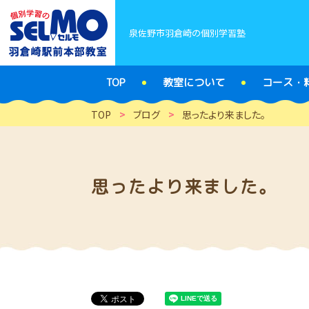
泉佐野市羽倉崎の個別学習塾
TOP
教室について
コース・
TOP
>
ブログ
>
思ったより来ました。
思ったより来ました。