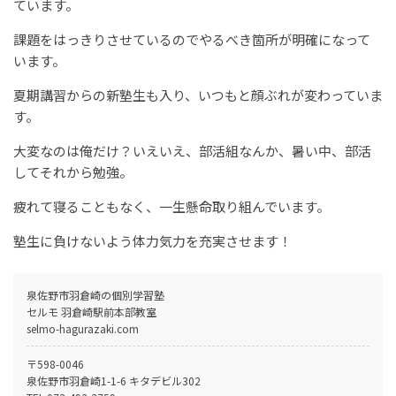
ています。
課題をはっきりさせているのでやるべき箇所が明確になって
います。
夏期講習からの新塾生も入り、いつもと顔ぶれが変わっていま
す。
大変なのは俺だけ？いえいえ、部活組なんか、暑い中、部活
してそれから勉強。
疲れて寝ることもなく、一生懸命取り組んでいます。
塾生に負けないよう体力気力を充実させます！
泉佐野市羽倉崎の個別学習塾
セルモ 羽倉崎駅前本部教室
selmo-hagurazaki.com
〒598-0046
泉佐野市羽倉崎1-1-6 キタデビル302