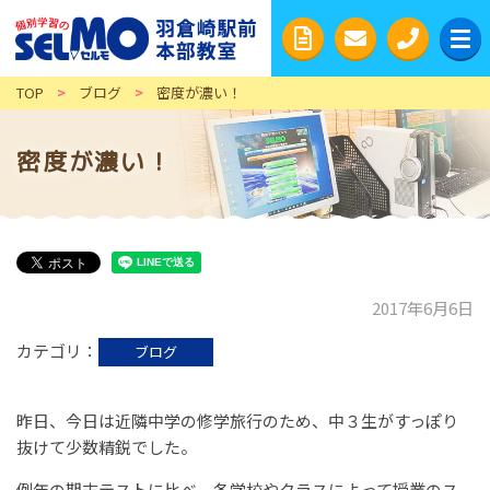
TOP
>
ブログ
>
密度が濃い！
密度が濃い！
2017年6月6日
カテゴリ
ブログ
昨日、今日は近隣中学の修学旅行のため、中３生がすっぽり
抜けて少数精鋭でした。
例年の期末テストに比べ、各学校やクラスによって授業のス