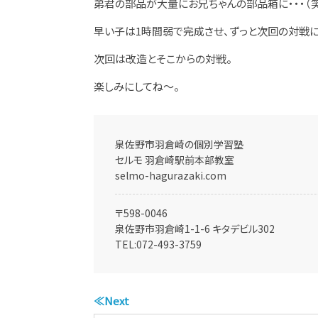
弟君の部品が大量にお兄ちゃんの部品箱に・・・（笑
早い子は1時間弱で完成させ、ずっと次回の対戦に
次回は改造とそこからの対戦。
楽しみにしてね～。
泉佐野市羽倉崎の個別学習塾
セルモ 羽倉崎駅前本部教室
selmo-hagurazaki.com
〒598-0046
泉佐野市羽倉崎1-1-6 キタデビル302
TEL:
072-493-3759
≪Next