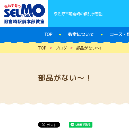
泉佐野市羽倉崎の個別学習塾
TOP
教室について
コース・
TOP
>
ブログ
>
部品がない～！
部品がない～！