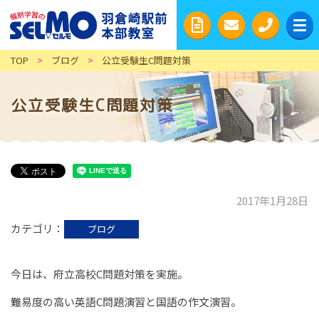
TOP
>
ブログ
>
公立受験生C問題対策
公立受験生C問題対策
2017年1月28日
カテゴリ
ブログ
今日は、府立高校C問題対策を実施。
難易度の高い英語C問題演習と国語の作文演習。