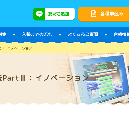
各種申込み
友だち追加
料金
入塾までの流れ
よくあるご質問
合格情
tⅢ：イノベーション
PartⅢ：イノベーション