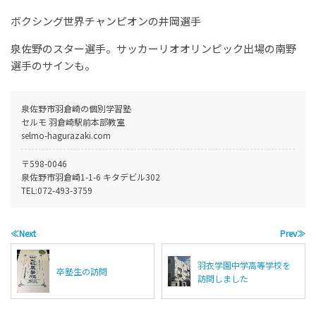
ボクシング世界チャンピオンの井岡選手
泉佐野のスター選手。サッカーリオオリンピック出場の南野
選手のサインも。
泉佐野市羽倉崎の個別学習塾
セルモ 羽倉崎駅前本部教室
selmo-hagurazaki.com
〒598-0046
泉佐野市羽倉崎1-1-6 キタデビル302
TEL:
072-493-3759
≪Next
Prev≫
羽衣学園中学高等学校を
卒塾生の訪問
訪問しました