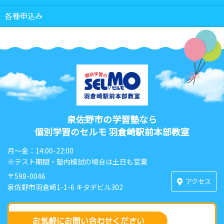
各種申込み
泉佐野市の学習塾なら
個別学習のセルモ 羽倉崎駅前本部教室
月〜金：14:00-22:00
※テスト期間・塾内模試の場合は土日も営業
〒598-0046
アクセス
泉佐野市羽倉崎1-1-6 キタデビル302
お気軽にお問い合わせください