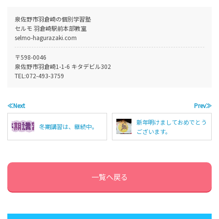
泉佐野市羽倉崎の個別学習塾
セルモ 羽倉崎駅前本部教室
selmo-hagurazaki.com
〒598-0046
泉佐野市羽倉崎1-1-6 キタデビル302
TEL:
072-493-3759
≪Next
Prev≫
新年明けましておめでとう
冬期講習は、継続中。
ございます。
一覧へ戻る