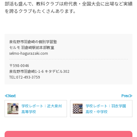
部活も盛んで、教科クラブは府代表・全国大会に出場など実績
を誇るクラブもたくさんあります。
泉佐野市羽倉崎の個別学習塾
セルモ 羽倉崎駅前本部教室
selmo-hagurazaki.com
〒598-0046
泉佐野市羽倉崎1-1-6 キタデビル302
TEL:
072-493-3759
≪Next
Prev≫
学校レポート：近大泉州
学校レポート：羽衣学園
高等学校
高校・中学校