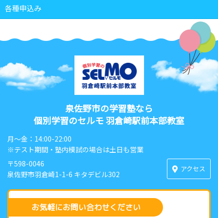
各種申込み
泉佐野市の学習塾なら
個別学習のセルモ 羽倉崎駅前本部教室
月〜金：14:00-22:00
※テスト期間・塾内模試の場合は土日も営業
〒598-0046
アクセス
泉佐野市羽倉崎1-1-6 キタデビル302
お気軽にお問い合わせください