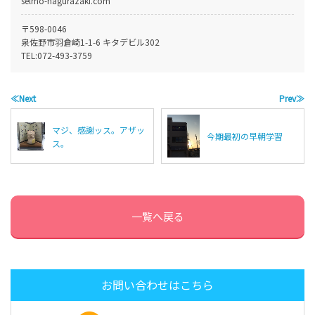
selmo-hagurazaki.com
〒598-0046
泉佐野市羽倉崎1-1-6 キタデビル302
TEL:
072-493-3759
≪Next
Prev≫
マジ、感謝ッス。アザッ
今期最初の早朝学習
ス。
一覧へ戻る
お問い合わせはこちら