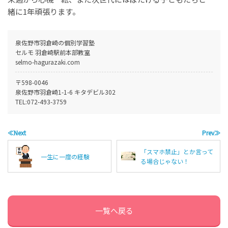
緒に1年頑張ります。
泉佐野市羽倉崎の個別学習塾
セルモ 羽倉崎駅前本部教室
selmo-hagurazaki.com
〒598-0046
泉佐野市羽倉崎1-1-6 キタデビル302
TEL:
072-493-3759
≪Next
Prev≫
「スマホ禁止」とか言って
一生に一度の経験
る場合じゃない！
一覧へ戻る