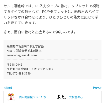
セルモ羽倉崎では、PC入力タイプの教材、タブレットで視聴
するタイプの教材など、PCやタブレットと、紙教材のハイブ
リッドなかけ合わせにより、ひとりひとりの能力に応じて学
力を育てていきます。
さぁ、面白い教材と出会えるのか楽しみです。
泉佐野市羽倉崎の個別学習塾
セルモ 羽倉崎駅前本部教室
selmo-hagurazaki.com
〒598-0046
泉佐野市羽倉崎1-1-6 キタデビル302
TEL:
072-493-3759
≪Next
Prev≫
個人的応援SONGたち
受験生の心