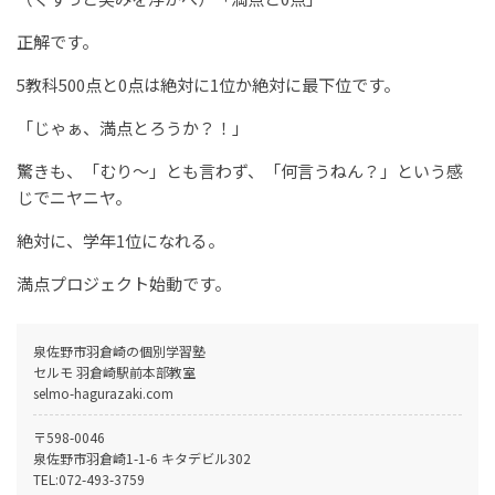
正解です。
5教科500点と0点は絶対に1位か絶対に最下位です。
「じゃぁ、満点とろうか？！」
驚きも、「むり～」とも言わず、「何言うねん？」という感
じでニヤニヤ。
絶対に、学年1位になれる。
満点プロジェクト始動です。
泉佐野市羽倉崎の個別学習塾
セルモ 羽倉崎駅前本部教室
selmo-hagurazaki.com
〒598-0046
泉佐野市羽倉崎1-1-6 キタデビル302
TEL:
072-493-3759