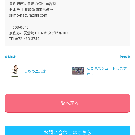
泉佐野市羽倉崎の個別学習塾
セルモ 羽倉崎駅前本部教室
selmo-hagurazaki.com
〒598-0046
泉佐野市羽倉崎1-1-6 キタデビル302
TEL:
072-493-3759
≪Next
Prev≫
どこ見てシュートします
うちの二刀流
か？
一覧へ戻る
お問い合わせはこちら